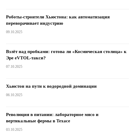
Роботы-строители Хьюстона: как автоматизация
переворачивает индустрию
09.10.2025
Взлёт над пробками: готова ли «Космическая столица» к
Эре eVTOL-такси?
07.10.2025
Хьюстон на пути к водородной доминации
06.10.2025
Революция в питании: лабораторное мясо и
вертикальные фермы в Техасе
03.10.2025