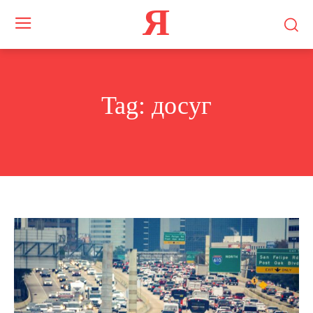
Я
Tag:
досуг