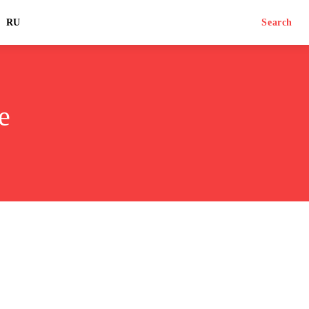
RU
Search
е