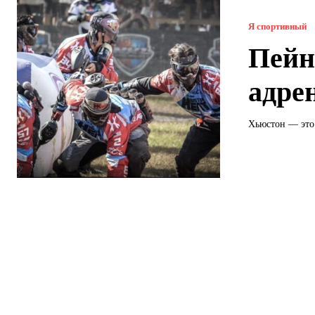
Я спортивный
Пейн
адре
Хьюстон — это 