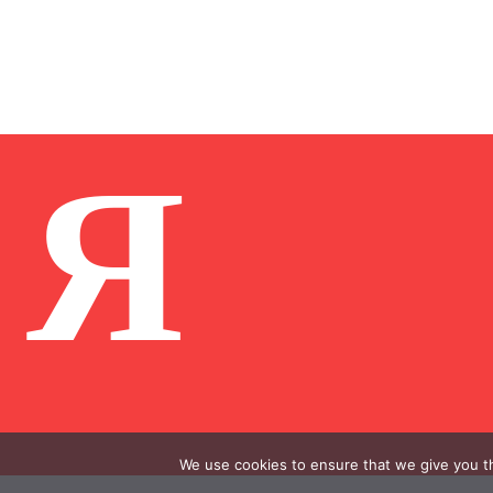
Я
We use cookies to ensure that we give you th
.
.
.