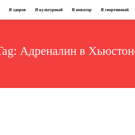
Я здоров
Я культурный
Я новатор
Я спортивный
Tag:
Адреналин в Хьюстон