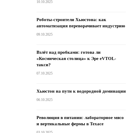
10.10.2025
Роботы-строители Хьюстона: как
автоматизация переворачивает индустрию
09.10.2025
Взлёт над пробками: готова ли
«Космическая столица» к Эре eVTOL-
такси?
07.10.2025
Хьюстон на пути к водородной доминации
06.10.2025
Революция в питании: лабораторное мясо
и вертикальные фермы в Техасе
03.10.2025