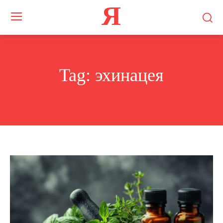
Я
Tag:
эхинацея