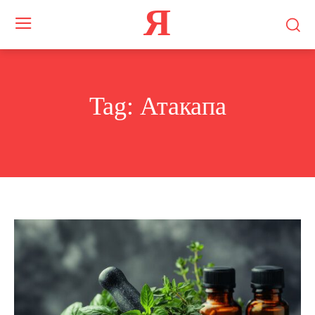
Я
Tag:
Атакапа