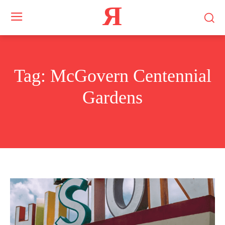
Я
Tag:
McGovern Centennial
Gardens