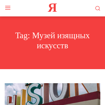
Я
Tag:
Музей изящных
искусств