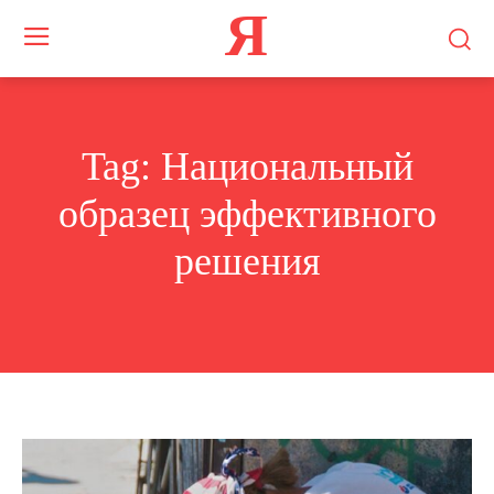
Я
Tag:
Национальный
образец эффективного
решения