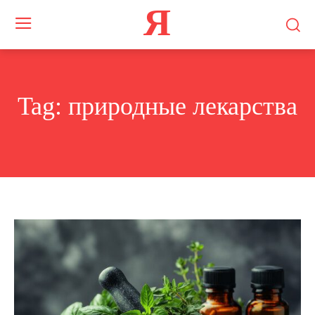
Я
Tag:
природные лекарства