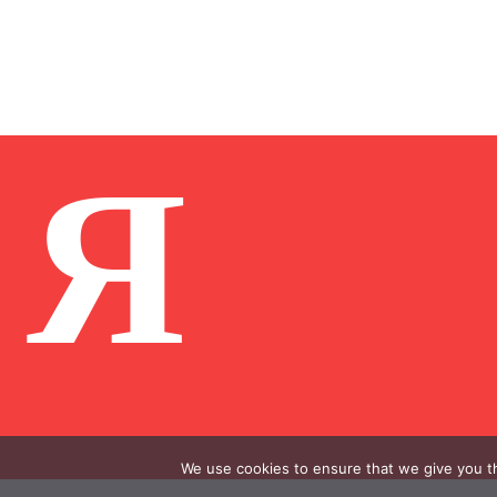
Я
We use cookies to ensure that we give you th
.
.
.