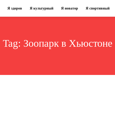
Я здоров
Я культурный
Я новатор
Я спортивный
Tag:
Зоопарк в Хьюстоне