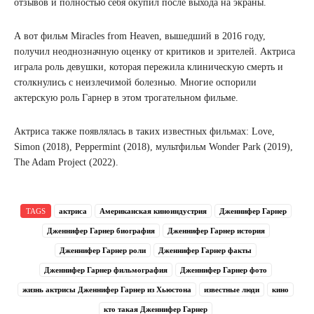
отзывов и полностью себя окупил после выхода на экраны.
А вот фильм Miracles from Heaven, вышедший в 2016 году,
получил неоднозначную оценку от критиков и зрителей. Актриса
играла роль девушки, которая пережила клиническую смерть и
столкнулись с неизлечимой болезнью. Многие оспорили
актерскую роль Гарнер в этом трогательном фильме.
Актриса также появлялась в таких известных фильмах: Love,
Simon (2018), Peppermint (2018), мультфильм Wonder Park (2019),
The Adam Project (2022).
TAGS
актриса
Американская киноиндустрия
Дженнифер Гарнер
Дженнифер Гарнер биография
Дженнифер Гарнер история
Дженнифер Гарнер роли
Дженнифер Гарнер факты
Дженнифер Гарнер фильмография
Дженнифер Гарнер фото
жизнь актрисы Дженнифер Гарнер из Хьюстона
известные люди
кино
кто такая Дженнифер Гарнер