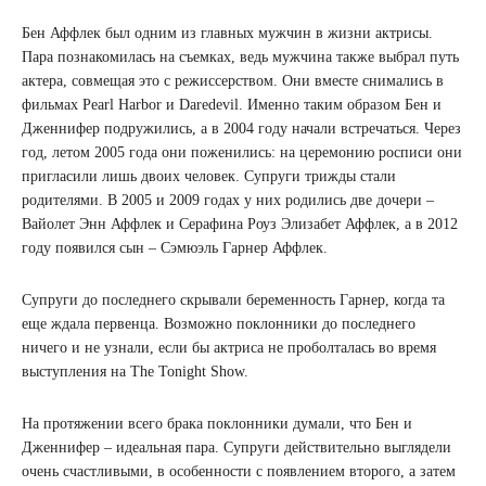
Бен Аффлек был одним из главных мужчин в жизни актрисы.
Пара познакомилась на съемках, ведь мужчина также выбрал путь
актера, совмещая это с режиссерством. Они вместе снимались в
фильмах Pearl Harbor и Daredevil. Именно таким образом Бен и
Дженнифер подружились, а в 2004 году начали встречаться. Через
год, летом 2005 года они поженились: на церемонию росписи они
пригласили лишь двоих человек. Супруги трижды стали
родителями. В 2005 и 2009 годах у них родились две дочери –
Вайолет Энн Аффлек и Серафина Роуз Элизабет Аффлек, а в 2012
году появился сын – Сэмюэль Гарнер Аффлек.
Супруги до последнего скрывали беременность Гарнер, когда та
еще ждала первенца. Возможно поклонники до последнего
ничего и не узнали, если бы актриса не проболталась во время
выступления на The Tonight Show.
На протяжении всего брака поклонники думали, что Бен и
Дженнифер – идеальная пара. Супруги действительно выглядели
очень счастливыми, в особенности с появлением второго, а затем