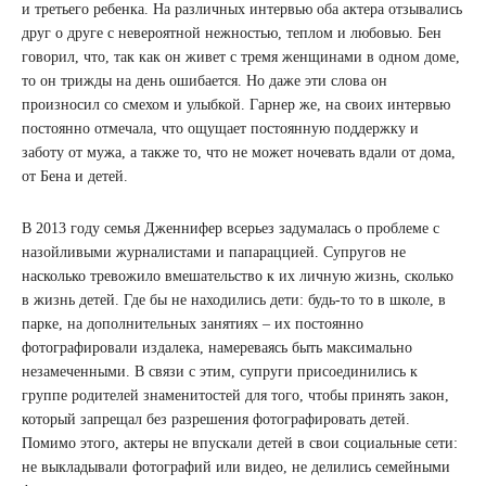
и третьего ребенка. На различных интервью оба актера отзывались
друг о друге с невероятной нежностью, теплом и любовью. Бен
говорил, что, так как он живет с тремя женщинами в одном доме,
то он трижды на день ошибается. Но даже эти слова он
произносил со смехом и улыбкой. Гарнер же, на своих интервью
постоянно отмечала, что ощущает постоянную поддержку и
заботу от мужа, а также то, что не может ночевать вдали от дома,
от Бена и детей.
В 2013 году семья Дженнифер всерьез задумалась о проблеме с
назойливыми журналистами и папараццией. Супругов не
насколько тревожило вмешательство к их личную жизнь, сколько
в жизнь детей. Где бы не находились дети: будь-то то в школе, в
парке, на дополнительных занятиях – их постоянно
фотографировали издалека, намереваясь быть максимально
незамеченными. В связи с этим, супруги присоединились к
группе родителей знаменитостей для того, чтобы принять закон,
который запрещал без разрешения фотографировать детей.
Помимо этого, актеры не впускали детей в свои социальные сети:
не выкладывали фотографий или видео, не делились семейными