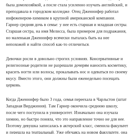
была домохозяйкой, а после стала усиленно изучать английский, и
преподавала в городском колледже. Отец Дженнифер работал
инфеженером-химиком в крупной американской компании.
Гарнер средняя дочь в семье: у нее есть старшая и младшая сестры.
Старшая сестра, на имя Мелисса, была примером для подражания,
но маленькая Дженнифер всячески пыталась быть на нее
непохожей и найти способ как-то отличиться.
Девочки росли в довольно строгих условиях. Консервативные и
религиозные родители не разрешали дочерям наносить косметику,
красить ногти или волосы, прокалывать нос и одеваться по своему
вкусу. Вместо этого, они должны были еженедельно посещать
церковь.
Когда Дженнифер было 3 года, семья переехала в Чарльстон (штат
Западная Вирджиния). Там Гарнер окончила среднюю школу,
после чего поступила в университет. Изначально она изучала
химию, но быстро поняла, что это направление точно не для нее.
Поэтому девушка записалась в актерский класс, сменила факультет
и перешла на театральный. Уже обучаясь на новом факультете, она