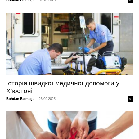
0
Історія швидкої медичної допомоги у
Х’юстоні
Bohdan Belmega
-
26.09.2025
0