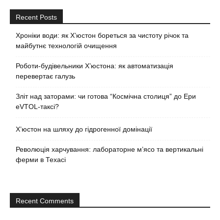
Recent Posts
Хроніки води: як Х’юстон бореться за чистоту річок та
майбутнє технологій очищення
Роботи-будівельники Х’юстона: як автоматизація
перевертає галузь
Зліт над заторами: чи готова “Космічна столиця” до Ери
eVTOL-таксі?
Х’юстон на шляху до гідрогенної домінації
Революція харчування: лабораторне м’ясо та вертикальні
ферми в Техасі
Recent Comments