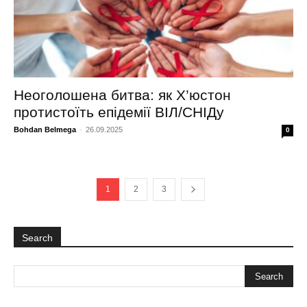
Неоголошена битва: як Х’юстон
протистоїть епідемії ВІЛ/СНІДу
Bohdan Belmega
-
26.09.2025
0
1
2
3
Search