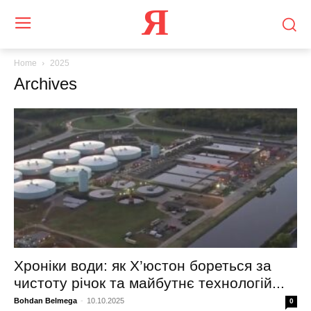
Я
Home
2025
Archives
Хроніки води: як Х’юстон бореться за
чистоту річок та майбутнє технологій...
Bohdan Belmega
-
10.10.2025
0