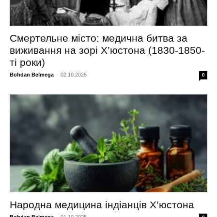
Смертельне місто: медична битва за
виживання на зорі Х’юстона (1830-1850-
ті роки)
Bohdan Belmega
-
02.10.2025
0
Народна медицина індіанців Х’юстона
Bohdan Belmega
-
01.10.2025