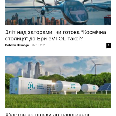
Зліт над заторами: чи готова “Космічна
столиця” до Ери eVTOL-таксі?
Bohdan Belmega
-
07.10.2025
0
Х’юстон на шляху до гідрогенної