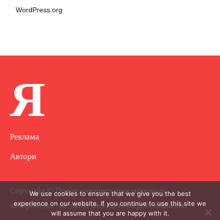
WordPress.org
Я
Реклама
Автори
Copyright © Повне використання матеріалу
We use cookies to ensure that we give you the best
experience on our website. If you continue to use this site we
заборонено. Частково можна з гіперпосиланням.
will assume that you are happy with it.