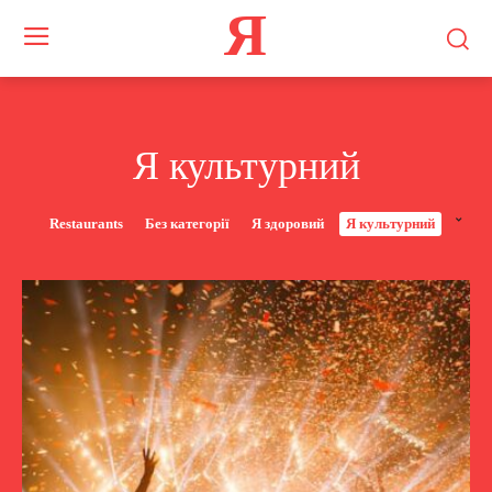
Я
Я культурний
Restaurants
Без категорії
Я здоровий
Я культурний