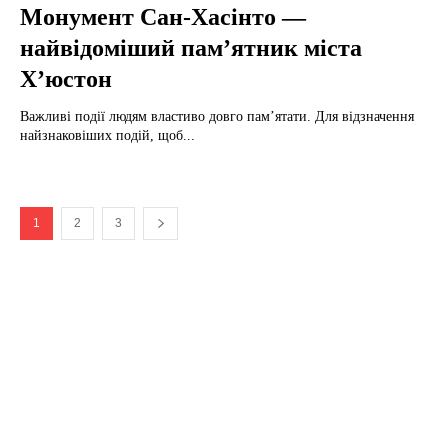
Монумент Сан-Хасінто —
найвідоміший пам’ятник міста
Х’юстон
Важливі події людям властиво довго пам’ятати. Для відзначення
найзнаковіших подій, щоб...
1
2
3