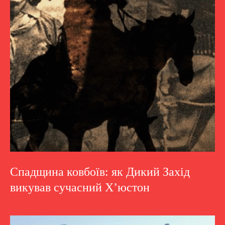
Спадщина ковбоїв: як Дикий Захід
викував сучасний Х’юстон