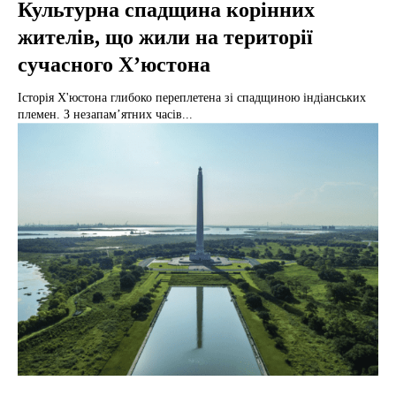
Культурна спадщина корінних
жителів, що жили на території
сучасного Х’юстона
Історія Х'юстона глибоко переплетена зі спадщиною індіанських
племен. З незапам’ятних часів...