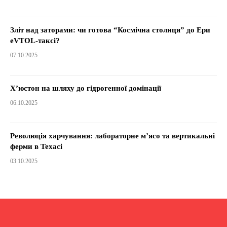
Зліт над заторами: чи готова “Космічна столиця” до Ери
eVTOL-таксі?
07.10.2025
Х’юстон на шляху до гідрогенної домінації
06.10.2025
Революція харчування: лабораторне м’ясо та вертикальні
ферми в Техасі
03.10.2025