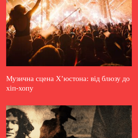
Музична сцена Х’юстона: від блюзу до
хіп-хопу