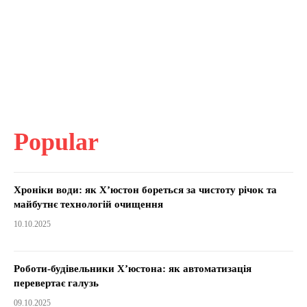
Popular
Хроніки води: як Х’юстон бореться за чистоту річок та
майбутнє технологій очищення
10.10.2025
Роботи-будівельники Х’юстона: як автоматизація
перевертає галузь
09.10.2025