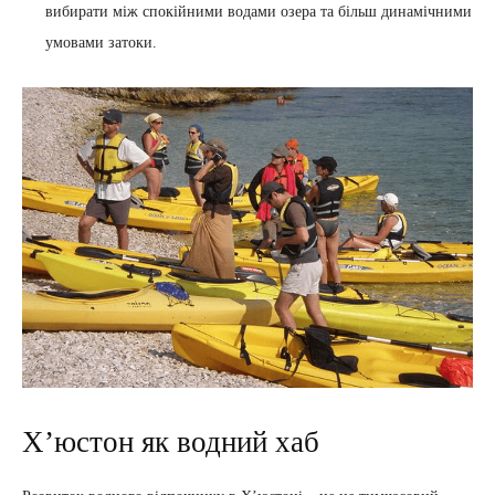
вибирати між спокійними водами озера та більш динамічними
умовами затоки.
Х’юстон як водний хаб