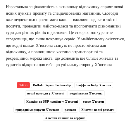
Наростальна зацікавленість в активному відпочинку сприяє появі
нових пунктів прокату та спеціалізованих магазинів. Сьогодні
вже недостатньо просто мати каяк — важливо надавати якісні
послуги, проводити майстер-класи та пропонувати різноманітні
тури для різних рівнів підготовки. Це створює конкурентне
середовище, що лише покращує сервіс. У майбутньому очікується,
що водні шляхи Х’юстона стануть не просто місцем для
відпочинку, а повноцінною частиною транспортної та
рекреаційної мережі міста, що дозволить ще більше жителів та
туристів відкрити для себе цю унікальну сторону Х’юстона.
TAGS
Buffalo Bayou Partnership
Баффало Байу Х'юстон
водні пригоди у Х'юстоні
водні шляхи Х'юстона
Каякінг та SUP-серфінг у Х'юстоні
озеро Х'юстон
природні маршрути Х'юстона
розваги
Х'юстон водні розваги
Х'юстон каякінг та серфінг