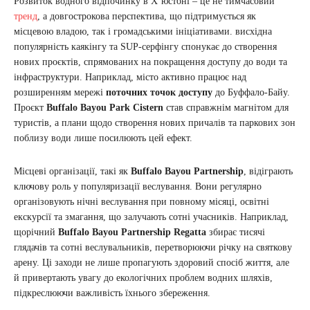
Розвиток водного відпочинку в Х’юстоні – це не тимчасовий
тренд
, а довгострокова перспектива, що підтримується як
місцевою владою, так і громадськими ініціативами. висхідна
популярність каякінгу та SUP-серфінгу спонукає до створення
нових проєктів, спрямованих на покращення доступу до води та
інфраструктури. Наприклад, місто активно працює над
розширенням мережі
поточних точок доступу
до Буффало-Байу.
Проєкт
Buffalo Bayou Park Cistern
став справжнім магнітом для
туристів, а плани щодо створення нових причалів та паркових зон
поблизу води лише посилюють цей ефект.
Місцеві організації, такі як
Buffalo Bayou Partnership
, відіграють
ключову роль у популяризації веслування. Вони регулярно
організовують нічні веслування при повному місяці, освітні
екскурсії та змагання, що залучають сотні учасників. Наприклад,
щорічний
Buffalo Bayou Partnership Regatta
збирає тисячі
глядачів та сотні веслувальників, перетворюючи річку на святкову
арену. Ці заходи не лише пропагують здоровий спосіб життя, але
й привертають увагу до екологічних проблем водних шляхів,
підкреслюючи важливість їхнього збереження.