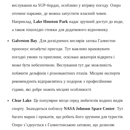
веслування на SUP-бордах, особливо у вітряну погоду. Озеро
оточене парками, де можна запустити власний човен.
Наприклад,
Lake Houston Park
надає зручний доступ до води,
а також пішохідні стежки для додаткового відпочинку.
Galveston Bay
. Для досвідчених веслярів затока Галвестон
пропонує незабутні пригоди. Тут важливо враховувати
погодні умови та припливи, оскільки акваторія відкрита і
може бути небезпечною. Веслування тут дає можливість
побачити дельфінів і різноманітних птахів. Місцеві експерти
рекомендують відправлятись у подорож з професійними
гідами, які добре знають місцеві особливості.
Clear Lake
. Це популярне місце серед любителів водних видів
спорту. Знаходиться поблизу
NASA Johnson Space Center
. Тут
багато марин і прокатів, що робить його зручним для туристів.
Озеро з’єднується з Галвестонською затокою, що дозволяє