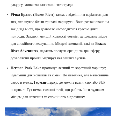
ракурсу, минаючи галасливі автостради.
Річка Бразос
(Brazos River) також є відмінним варіантом для
тих, хто шукає більш тривалі маршрути. Вона розташована на
захід від міста, що дозволяє насолодитися красою дикої
природи. Завдяки меншій кількості човнів, це ідеальне місце
для спокійного веслування. Місцеві компанії, такі як
Brazos
River Adventures
, надають послуги оренди та трансферу,
дозволяючи пройти маршрут без зайвих зусиль.
Herman Park Lake
пропонує легший та коротший маршрут,
ідеальний для новачків та сімей. Це невелике, але мальовниче
озеро в межах
Герман-парку
, де можна взяти каяк або SUP
напрокат. Тут немає сильної течії, що робить його чудовим
місцем для навчання та спокійного відпочинку.