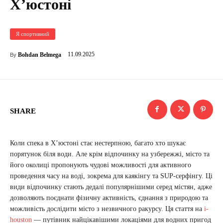
Х’юстоні
Я спортивний
11.09.2025
Bohdan Belmega
By
SHARE
Коли спека в Х’юстоні стає нестерпною, багато хто шукає
порятунок біля води. Але крім відпочинку на узбережжі, місто та
його околиці пропонують чудові можливості для активного
проведення часу на воді, зокрема для каякінгу та SUP-серфінгу. Ці
види відпочинку стають дедалі популярнішими серед містян, адже
дозволяють поєднати фізичну активність, єднання з природою та
можливість дослідити місто з незвичного ракурсу. Ця стаття на
i-
houston
— путівник найцікавішими локаціями для водних пригод