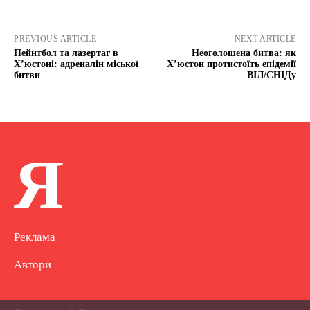
PREVIOUS ARTICLE
NEXT ARTICLE
Пейнтбол та лазертаг в
Неоголошена битва: як
Х’юстоні: адреналін міської
Х’юстон протистоїть епідемії
битви
ВІЛ/СНІДу
Я
Реклама
Автори