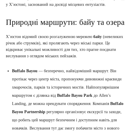
у Х’юстоні, заснований на досвіді місцевих ентузіастів.
Природні маршрути: байу та озера
Х’юстон відомий своєю розгалуженою мережею
байу
(невеликих
річок або струмків), які пролягають через міські парки. Це
відкриває унікальні можливості для тих, хто прагне поєднати
веслування з оглядом міських пейзажів.
Buffalo Bayou
— безперечно, найвідоміший маршрут. Він
протікає через центр міста, пропонуючи дивовижні краєвиди
хмарочосів, парків та історичних мостів. Найпопулярнішим
маршрутом є ділянка від
Buffalo Bayou Park
до Allen’s
Landing, де можна орендувати спорядження. Компанія
Buffalo
Bayou Partnership
регулярно організовує екскурсії та заходи,
що робить цей маршрут безпечним і доступним навіть для
новачків. Веслування тут дає змогу побачити місто з нового