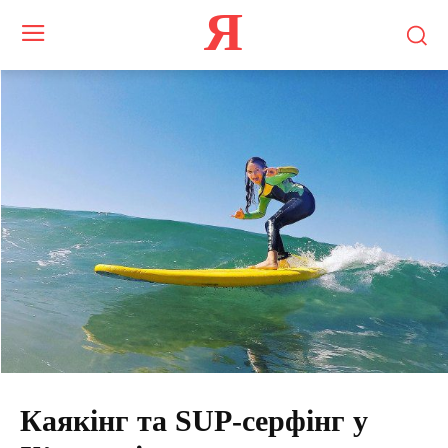
Я
Каякінг та SUP-серфінг у