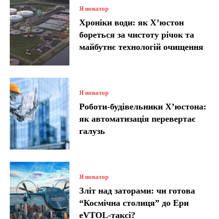
Я новатор
Хроніки води: як Х’юстон
бореться за чистоту річок та
майбутнє технологій очищення
Я новатор
Роботи-будівельники Х’юстона:
як автоматизація перевертає
галузь
Я новатор
Зліт над заторами: чи готова
“Космічна столиця” до Ери
eVTOL-таксі?