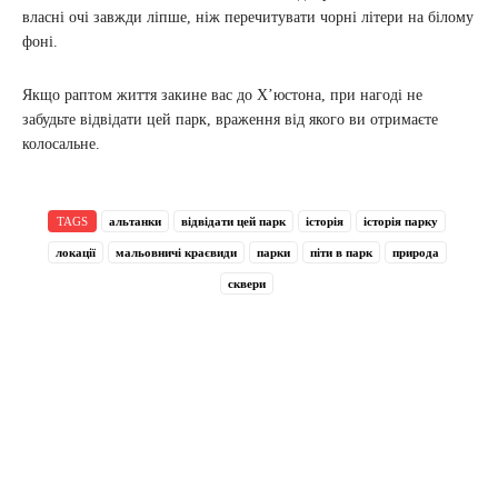
власні очі завжди ліпше, ніж перечитувати чорні літери на білому
фоні.
Якщо раптом життя закине вас до Х’юстона, при нагоді не
забудьте відвідати цей парк, враження від якого ви отримаєте
колосальне.
TAGS
альтанки
відвідати цей парк
історія
історія парку
локації
мальовничі краєвиди
парки
піти в парк
природа
сквери