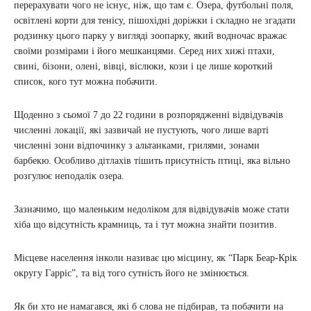
перерахувати чого не існує, ніж, що там є. Озера, футбольні поля,
освітлені корти для тенісу, пішохідні доріжки і складно не згадати
родзинку цього парку у вигляді зоопарку, який водночас вражає
своїми розмірами і його мешканцями. Серед них хижі птахи,
свині, бізони, олені, вівці, віслюки, кози і це лише короткий
список, кого тут можна побачити.
Щоденно з сьомої 7 до 22 години в розпорядженні відвідувачів
численні локації, які зазвичай не пустують, чого лише варті
численні зони відпочинку з альтанками, грилями, зонами
барбекю. Особливо дітлахів тішить присутність птиці, яка вільно
розгулює неподалік озера.
Зазначимо, що маленьким недоліком для відвідувачів може стати
хіба що відсутність крамниць, та і тут можна знайти позитив.
Місцеве населення інколи називає цю місцину, як “Парк Беар-Крік
округу Гарріс”, та від того сутність його не змінюється.
Як би хто не намагався, які б слова не підбирав, та побачити на