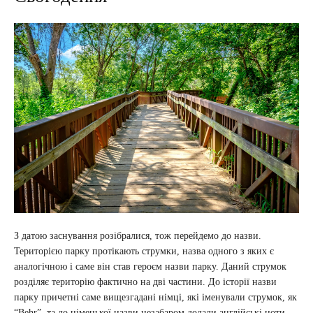
З датою заснування розібралися, тож перейдемо до назви.
Територією парку протікають струмки, назва одного з яких є
аналогічною і саме він став героєм назви парку. Даний струмок
розділяє територію фактично на дві частини. До історії назви
парку причетні саме вищезгадані німці, які іменували струмок, як
“Behr”, та до німецької назви незабаром додали англійські ноти,