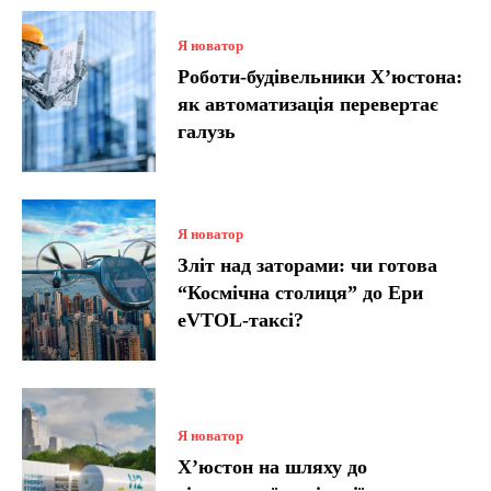
Я новатор
Роботи-будівельники Х’юстона:
як автоматизація перевертає
галузь
Я новатор
Зліт над заторами: чи готова
“Космічна столиця” до Ери
eVTOL-таксі?
Я новатор
Х’юстон на шляху до