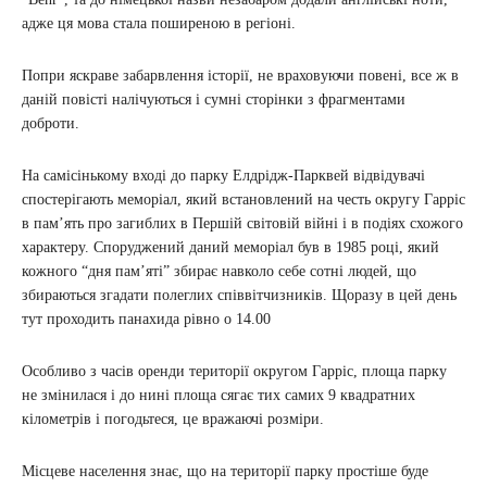
адже ця мова стала поширеною в регіоні.
Попри яскраве забарвлення історії, не враховуючи повені, все ж в
даній повісті налічуються і сумні сторінки з фрагментами
доброти.
На самісінькому вході до парку Елдрідж-Парквей відвідувачі
спостерігають меморіал, який встановлений на честь округу Гарріс
в пам’ять про загиблих в Першій світовій війні і в подіях схожого
характеру. Споруджений даний меморіал був в 1985 році, який
кожного “дня пам’яті” збирає навколо себе сотні людей, що
збираються згадати полеглих співвітчизників. Щоразу в цей день
тут проходить панахида рівно о 14.00
Особливо з часів оренди території округом Гарріс, площа парку
не змінилася і до нині площа сягає тих самих 9 квадратних
кілометрів і погодьтеся, це вражаючі розміри.
Місцеве населення знає, що на території парку простіше буде