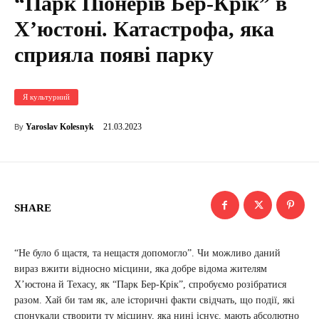
“Парк Піонерів Бер-Крік” в
Х’юстоні. Катастрофа, яка
сприяла появі парку
Я культурний
21.03.2023
Yaroslav Kolesnyk
By
SHARE
“Не було б щастя, та нещастя допомогло”. Чи можливо даний
вираз вжити відносно місцини, яка добре відома жителям
Х’юстона й Техасу, як “Парк Бер-Крік”, спробуємо розібратися
разом. Хай би там як, але історичні факти свідчать, що події, які
спонукали створити ту місцину, яка нині існує, мають абсолютно