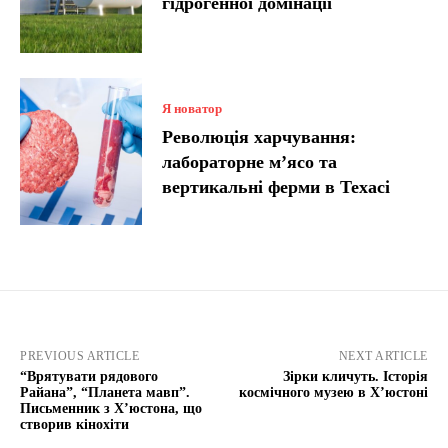
гідрогенної домінації
Я новатор
Революція харчування:
лабораторне м’ясо та
вертикальні ферми в Техасі
PREVIOUS ARTICLE
NEXT ARTICLE
“Врятувати рядового
Зірки кличуть. Історія
Райана”, “Планета мавп”.
космічного музею в Х’юстоні
Письменник з Х’юстона, що
створив кінохіти