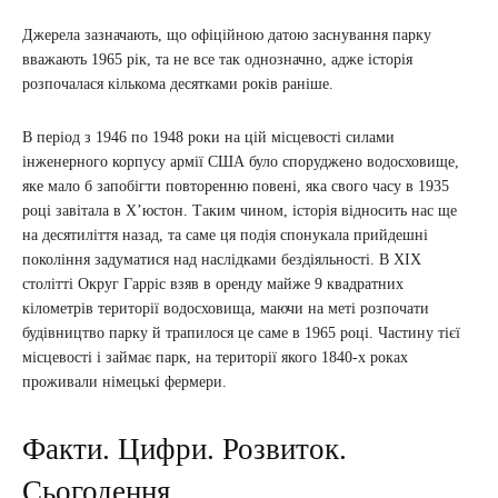
Джерела зазначають, що офіційною датою заснування парку
вважають 1965 рік, та не все так однозначно, адже історія
розпочалася кількома десятками років раніше.
В період з 1946 по 1948 роки на цій місцевості силами
інженерного корпусу армії США було споруджено водосховище,
яке мало б запобігти повторенню повені, яка свого часу в 1935
році завітала в Х’юстон. Таким чином, історія відносить нас ще
на десятиліття назад, та саме ця подія спонукала прийдешні
покоління задуматися над наслідками бездіяльності. В ХІХ
столітті Округ Гарріс взяв в оренду майже 9 квадратних
кілометрів території водосховища, маючи на меті розпочати
будівництво парку й трапилося це саме в 1965 році. Частину тієї
місцевості і займає парк, на території якого 1840-х роках
проживали німецькі фермери.
Факти. Цифри. Розвиток.
Сьогодення