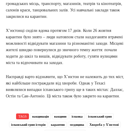
громадських місць, транспорту, магазинів, театрів та кінотеатрів,
салонів краси, танцювальних залів. Усі навчальні заклади також
закрилися на карантин.
Х’юстонці сиділи вдома протягом 17 днів. Коли 26 жовтня
карантин було знято – люди натовпом стали наздоганяти втрачені
можливості відвідувати магазини та різноманітні заходи. Місцеві
жителі швидко повернулися до звичного темпу життя: почали
ходити до шкіл та вишів, відвідувати роботу, гуляти вулицями
міста та відпочивати на заходах.
Насправді варто відзначити, що Х’юстон не належить до тих міст,
які найбільше постраждали від хвороби. Однак у Техасі
виявлялися випадки іспанського грипу ще в таких містах: Даллас,
Остін та Сан-Антоніо. Ці міста також було закрито на карантин.
TAGS
вакцинація
вакцини
іспанка
іспанський грип
іспанський грип історія
карантин
медицина
Хвороба у Х'юстоні