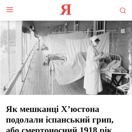
Я
Як мешканці Х’юстона
подолали іспанський грип,
або смертоносний 1918 рік