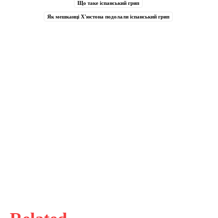
Що таке іспанський грип
Як мешканці Х'юстона подолали іспанський грип