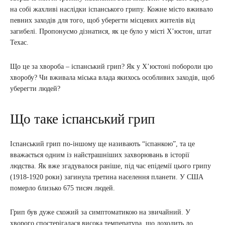
на собі жахливі наслідки іспанського грипу. Кожне місто вживало
певних заходів для того, щоб уберегти місцевих жителів від
загибелі. Пропонуємо дізнатися, як це було у місті Х’юстон, штат
Техас.
Що це за хвороба – іспанський грип? Як у Х’юстоні побороли цю
хворобу? Чи вживала міська влада якихось особливих заходів, щоб
уберегти людей?
Що таке іспанський грип
Іспанський грип по-іншому ще називають “іспанкою”, та це
вважається одним із найстрашніших захворювань в історії
людства. Як вже згадувалося раніше, під час епідемії цього грипу
(1918-1920 роки) загинула третина населення планети. У США
померло близько 675 тисяч людей.
Грип був дуже схожий за симптоматикою на звичайний. У
хворого спостерігалася висока температура, що доходить до