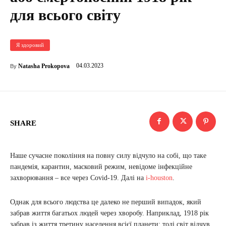
для всього світу
Я здоровий
04.03.2023
Natasha Prokopova
By
SHARE
Наше сучасне покоління на повну силу відчуло на собі, що таке
пандемія, карантин, масковий режим, невідоме інфекційне
захворювання – все через Covid-19. Далі на
i-houston
.
Однак для всього людства це далеко не перший випадок, який
забрав життя багатьох людей через хворобу. Наприклад, 1918 рік
забрав із життя третину населення всієї планети: тоді світ відчув