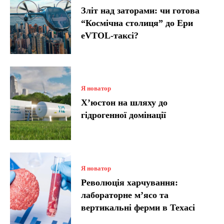
Зліт над заторами: чи готова
“Космічна столиця” до Ери
eVTOL-таксі?
Я новатор
Х’юстон на шляху до
гідрогенної домінації
Я новатор
Революція харчування:
лабораторне м’ясо та
вертикальні ферми в Техасі