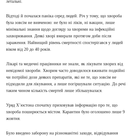
летальні.
Відтоді й почалася паніка серед людей. Річ у тому, що хвороба
була зовсім не вивченою: не було ні ліків, ні вакцин, лише
мінімальні знання щодо догляду за хворими на інфекційні
захворювання. Деякі хворі вмирали протягом доби після
зараження. Найвищий рівень смертності спостерігався у людей
віком від 20 до 40 років.
Лікарі та медичні працівники не знали, як лікувати хворих від
невідомої хвороби. Хворим часто доводилося вживати подвійні
чи потрійні дози деяких препаратів, які не те, що зовсім не
підходили для лікування, а лише погіршували ситуацію. До речі
таким чином кількість смертей лише збільшувалася.
Уряд Х’юстона спочатку приховував інформацію про те, що
хвороба поширюється містом. Карантин було оголошено лише 9
жовтня.
Було введено заборону на різноманітні заходи, відвідування