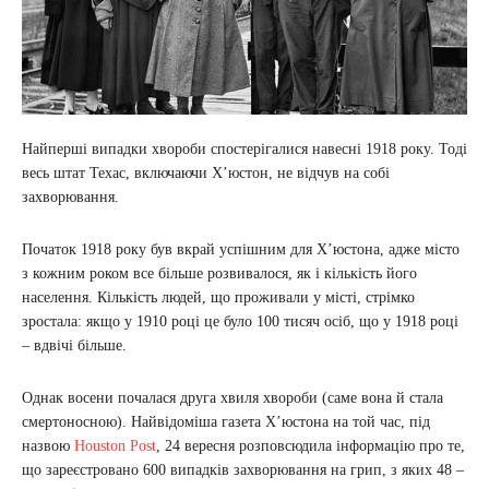
Найперші випадки хвороби спостерігалися навесні 1918 року. Тоді
весь штат Техас, включаючи Х’юстон, не відчув на собі
захворювання.
Початок 1918 року був вкрай успішним для Х’юстона, адже місто
з кожним роком все більше розвивалося, як і кількість його
населення. Кількість людей, що проживали у місті, стрімко
зростала: якщо у 1910 році це було 100 тисяч осіб, що у 1918 році
– вдвічі більше.
Однак восени почалася друга хвиля хвороби (саме вона й стала
смертоносною). Найвідоміша газета Х’юстона на той час, під
назвою
Houston Post
, 24 вересня розповсюдила інформацію про те,
що зареєстровано 600 випадків захворювання на грип, з яких 48 –