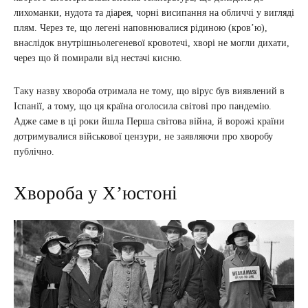
лихоманки, нудота та діарея, чорні висипання на обличчі у вигляді
плям. Через те, що легені наповнювалися рідиною (кров’ю),
внаслідок внутрішньолегеневої кровотечі, хворі не могли дихати,
через що й помирали від нестачі кисню.
Таку назву хвороба отримала не тому, що вірус був виявлений в
Іспанії, а тому, що ця країна оголосила світові про пандемію.
Адже саме в ці роки йшла Перша світова війна, й ворожі країни
дотримувалися військової цензури, не заявляючи про хворобу
публічно.
Хвороба у Х’юстоні