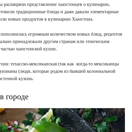
ты расширяли представление хьюстонцев о кулинарии,
готовили традиционные блюда и даже давали элементарные
авили новых продуктов в кулинарию Хьюстона.
я пополнилась огромным количеством новых блюд, рецептов
ачально принадлежали другим странам или этническим
 частью хьюстонской кухни.
хни: техасско-мексиканская (так как когда-то мексиканцы
Луизианы (люди, которые родом из бывшей колониальной
осточной кухонь.
в городе