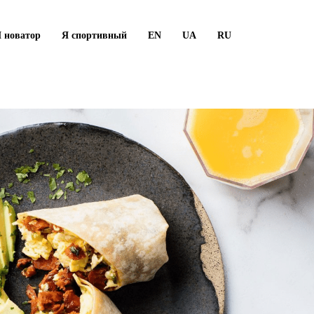
 новатор
Я спортивный
EN
UA
RU