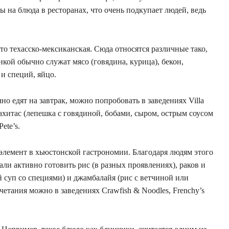
ы на блюда в ресторанах, что очень подкупает людей, ведь
то техасско-мексиканская. Сюда относятся различные тако,
нкой обычно служат мясо (говядина, курица), бекон,
 и специй, яйцо.
о едят на завтрак, можно попробовать в заведениях Villa
фахитас (лепешка с говядиной, бобами, сыром, острым соусом
ete’s.
элемент в хьюстонской гастрономии. Благодаря людям этого
ли активно готовить рис (в разных проявлениях), раков и
й суп со специями) и джамбалайя (рис с ветчиной или
четания можно в заведениях Crawfish & Noodles, Frenchy’s