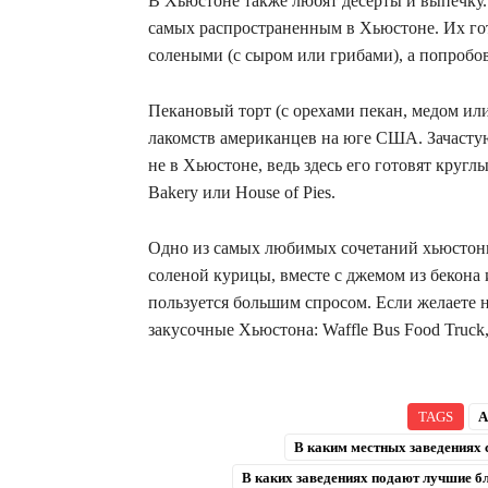
В Хьюстоне также любят десерты и выпечку.
самых распространенным в Хьюстоне. Их гот
солеными (с сыром или грибами), а попробов
Пекановый торт (с орехами пекан, медом ил
лакомств американцев на юге США. Зачастую,
не в Хьюстоне, ведь здесь его готовят круглы
Bakery или House of Pies.
Одно из самых любимых сочетаний хьюстонце
соленой курицы, вместе с джемом из бекона 
пользуется большим спросом. Если желаете н
закусочные Хьюстона: Waffle Bus Food Truck, 
TAGS
А
В каким местных заведениях
В каких заведениях подают лучшие б