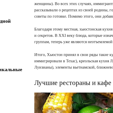
женщины). Во всех этих случаях, иммигран
рассказывали о рецептах из своей родины, 
советы по готовке. Помимо этого, они доб
одной
Благодаря этому местная, хьюстонская кухн
и секретов. В ХХI веку блюда, которые изн
группам, теперь уже являются неотъемлемой
Итого, Хьюстон принял в свои ряды такие ку
иммигрировали в Техас), креольская кухня 
Луизианы), элементы вьетнамской, ближнев
тикальные
Лучшие рестораны и кафе 