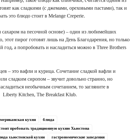
 Например, такое блюдо как блинчики, считается одним из
овят как сладкими (с джемами, ореховыми пастами), так и
ать это блюдо стоит в Melange Creperie.
и сахаром на песочной основе) – один из любимейших
 этот пирог готовят лишь на День Благодарения, но только
й год, а попробовать и насладиться можно в Three Brothers
в – это вафли и курица. Сочетание сладкой вафли и
или сладким сиропом – звучит довольно странно, но
асладиться необычным сочетанием, то загляните в
Liberty Kitchen, The Breakfast Klub.
мериканская кухня
блюда
 стоит пробовать традиционную кухню Хьюстона
люда хьюстонской кухни
гастрономические заведения