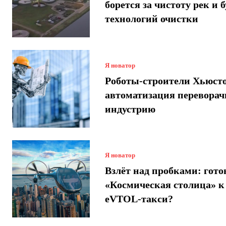
борется за чистоту рек и 
технологий очистки
Я новатор
Роботы-строители Хьюсто
автоматизация переворач
индустрию
Я новатор
Взлёт над пробками: гото
«Космическая столица» к
eVTOL-такси?