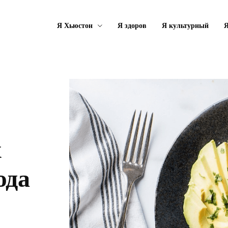
Я Хьюстон
Я здоров
Я культурный
Я
х
юда
и