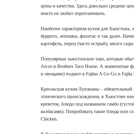
цены и качества. Здесь довольно средние цен
никто не любит переплачивать.
Наиболее характерная кухня для Хьюстона, э
буррито, лепешки, фахитас и так далее. Начи
картофель, перец (часто острый), много сыра
Популярные хьюстонские тако, которые обычн
Arcos и Brothers Taco House. А знаменитые 
и овощами) подают в Fajitas A Go Go и Fajita P
Креольская кухня Луизианы – обязательный 
этнического происхождения, в Хьюстоне нача
креветок, блюдо под названием гамбо (густо
колбасами). Попробовать такие блюда или со
Chicken.