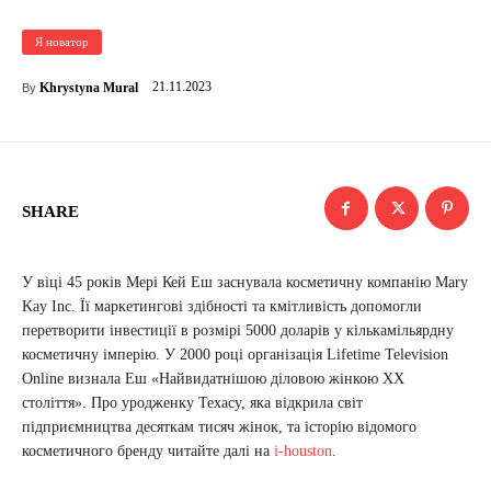
Я новатор
21.11.2023
Khrystyna Mural
By
SHARE
У віці 45 років Мері Кей Еш заснувала косметичну компанію Mary
Kay Inc. Її маркетингові здібності та кмітливість допомогли
перетворити інвестиції в розмірі 5000 доларів у кількамільярдну
косметичну імперію. У 2000 році організація Lifetime Television
Online визнала Еш «Найвидатнішою діловою жінкою XX
століття». Про уродженку Техасу, яка відкрила світ
підприємництва десяткам тисяч жінок, та історію відомого
косметичного бренду читайте далі на
i-houston
.