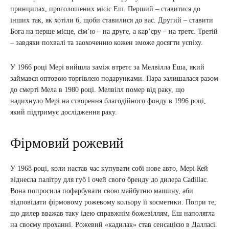
принципах, проголошених місіс Еш. Перший – ставитися до
інших так, як хотіли б, щоби ставилися до вас. Другий – ставити
Бога на перше місце, сім’ю – на друге, а кар’єру – на третє. Третій
– завдяки похвалі та заохоченню кожен зможе досягти успіху.
У 1966 році Мері вийшла заміж втретє за Мелвілла Еша, який
займався оптовою торгівлею подарунками. Пара залишалася разом
до смерті Мела в 1980 році. Мелвілл помер від раку, що
надихнуло Мері на створення благодійного фонду в 1996 році,
який підтримує дослідження раку.
Фірмовий рожевий
У 1968 році, коли настав час купувати собі нове авто, Мері Кей
віднесла палітру для губ і очей свого бренду до дилера Cadillac.
Вона попросила пофарбувати свою майбутню машину, аби
відповідати фірмовому рожевому кольору її косметики. Попри те,
що дилер вважав таку ідею справжнім божевіллям, Еш наполягла
на своєму проханні. Рожевий «кадилак» став сенсацією в Далласі.