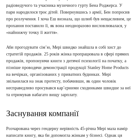
радіоведучого та учасника музичного гурту Бена Роджерса. У
пари народилося троє дітей. Повернувшись з армії, Бен попросив
про розлучення. І хоча Еш визнала, що шлюб був нещасливим, це
прохання поставило її, як вона неодноразово висловлювалася, у
«найнижчу точку її життя».
Аби прогодувати сім’ю, Мері швидко знайшла в собі хист до
стратегій продажів. 25 років жінка пропрацювала в сфері прямих
продажів, пропонуючи книги з дитячої психології на початку, а
пізніше проводячи демонстрації продукції Stanley Home Products
на вечірках, організованих у приватних будинках. Мері
звільнилася на знак протесту, побачивши, як один чоловік
несправедливо просувався кар’єрними сходинками швидше за неї
та отримував набагато вищу зарплату.
Заснування компанії
Розчарована через гендерну нерівність 45-річна Мері мала намір
написати книгу, яка би допомогла жінкам у бізнесі. Однак ця