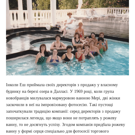
Інколи Еш приймала своїх директорів з продажу у власному
будинку на березі озера в Далласі. У 1969 році, коли група
новобранців милувалася мармуровою ванною Мері, дві жінки
заскочили в неї на імпровізовану фотосесію. Такі пустощі
започаткували традицію компанії: серед директорів з продажу
поширилася легенда, що якщо вони не потраплять у рожеву
ванну, то не досягнуть успіху. Згодом компанія придбала рожеву
ванну у формі серця спеціально для фотосесії торгового