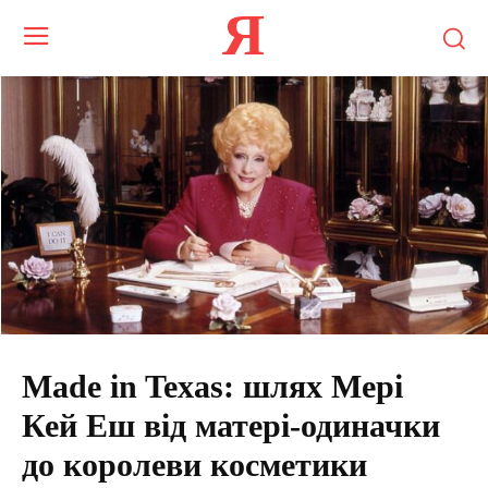
Я
Made in Texas: шлях Мері
Кей Еш від матері-одиначки
до королеви косметики