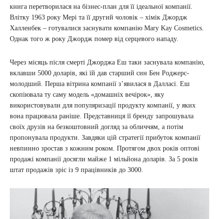
книга перетворилася на бізнес-план для її ідеальної компанії.
Влітку 1963 року Мері та її другий чоловік – хімік Джордж
Халленбек – готувалися заснувати компанію Mary Kay Cosmetics.
Однак того ж року Джордж помер від серцевого нападу.
Через місяць після смерті Джорджа Еш таки заснувала компанію,
вклавши 5000 доларів, які їй дав старший син Бен Роджерс-
молодший. Перша вітрина компанії з’явилася в Далласі. Еш
скопіювала ту саму модель «домашніх вечірок», яку
використовували для популяризації продукту компанії, у яких
вона працювала раніше. Представниця її бренду запрошувала
своїх друзів на безкоштовний догляд за обличчям, а потім
пропонувала продукти. Завдяки цій стратегії прибуток компанії
невпинно зростав з кожним роком. Протягом двох років оптові
продажі компанії досягли майже 1 мільйона доларів. За 5 років
штат продажів зріс із 9 працівників до 3000.