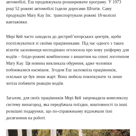
автомобілі, Еш продовжувала розширювати програму. У 1973
році 52 рожеві автомобілі їздили дорогами Штатів. Саму
продукцію Mary Kay Inc. транспортували рожеві 18-колісні
вантажівки.
Мері Кей часто заходила до дистриб’юторських центрів, щоби
поспілкуватися зі своїми працівниками. Під час одного з таких
візитів засновниця несподівано оголосила про нову уніформу для
водіїв – блідо-рожеві комбінезони з вишитим на спині логотипом
Mary Kay. Ця новина викликала обурення, адже чоловіки
побоювалися насмішок. Згодом Еш заспокоїла працівників,
оскільки це був лише жарт. Вона любила покепкувати та лише
хотіла побачити реакцію водіїв.
Загалом, для своїх працівників Мері Кей запровадила комплексну
систему винагород, яка передбачала поїздки, коштовності та інші
розкішні подарунки, що по-справжньому відзначали їхні
досягнення на роботі.