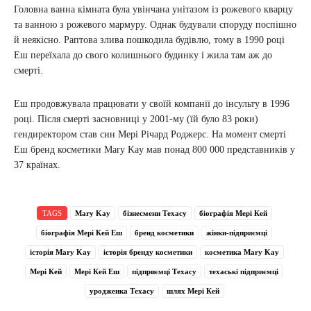
Головна ванна кімната була увінчана унітазом із рожевого кварцу
та ванною з рожевого мармуру. Однак будували споруду поспішно
й неякісно. Раптова злива пошкодила будівлю, тому в 1990 році
Еш переїхала до свого колишнього будинку і жила там аж до
смерті.
Еш продовжувала працювати у своїй компанії до інсульту в 1996
році. Після смерті засновниці у 2001-му (їй було 83 роки)
гендиректором став син Мері Річард Роджерс. На момент смерті
Еш бренд косметики Mary Kay мав понад 800 000 представників у
37 країнах.
TAGS
Mary Kay
бізнесмени Техасу
біографія Мері Кей
біографія Мері Кей Еш
бренд косметики
жінки-підприємці
історія Mary Kay
історія бренду косметики
косметика Mary Kay
Мері Кей
Мері Кей Еш
підприємці Техасу
техаські підприємці
уродженка Техасу
шлях Мері Кей