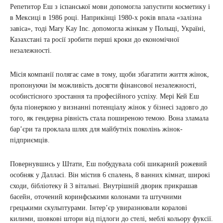
Репетитор Еш з іспанської мови допомогла запустити косметику і
в Мексиці в 1986 році. Наприкінці 1980-х років впала «залізна
завіса», тоді Mary Kay Inc. допомогла жінкам у Польщі, Україні,
Казахстані та росії зробити перші кроки до економічної
незалежності.
Місія компанії полягає саме в тому, щоби збагатити життя жінок,
пропонуючи їм можливість досягти фінансової незалежності,
особистісного зростання та професійного успіху. Мері Кей Еш
була піонеркою у визнанні потенціалу жінок у бізнесі задовго до
того, як гендерна рівність стала поширеною темою. Вона зламала
бар’єри та проклала шлях для майбутніх поколінь жінок-
підприємців.
Повернувшись у Штати, Еш побудувала собі шикарний рожевий
особняк у Далласі. Він містив 6 спалень, 8 ванних кімнат, широкі
сходи, бібліотеку й 3 вітальні. Внутрішній дворик прикрашав
басейн, оточений коринфськими колонами та штучними
грецькими скульптурами. Інтер’єр увиразнювали коралові
килими, шовкові штори від підлоги до стелі, меблі кольору фуксії.