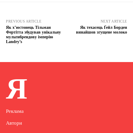
PREVIOUS ARTICLE
NEXT ARTICLE
Як х’юстонець Тільман
Як техасець Ґейл Борден
Фертітта збудував унікальну
винайшов згущене молоко
мультибрендову імперію
Landry’s
Я
Реклама
Автори