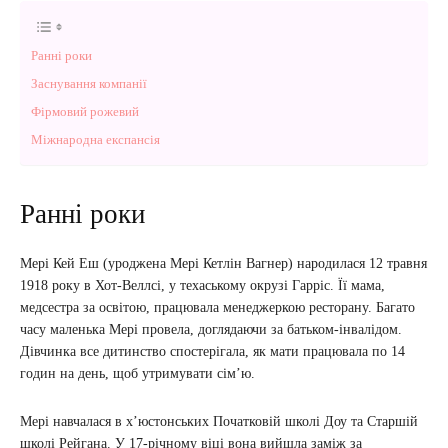
Ранні роки
Заснування компанії
Фірмовий рожевий
Міжнародна експансія
Ранні роки
Мері Кей Еш (уроджена Мері Кетлін Вагнер) народилася 12 травня
1918 року в Хот-Веллсі, у техаському окрузі Гарріс. Її мама,
медсестра за освітою, працювала менеджеркою ресторану. Багато
часу маленька Мері провела, доглядаючи за батьком-інвалідом.
Дівчинка все дитинство спостерігала, як мати працювала по 14
годин на день, щоб утримувати сім’ю.
Мері навчалася в х’юстонських Початковій школі Доу та Старшій
школі Рейгана. У 17-річному віці вона вийшла заміж за